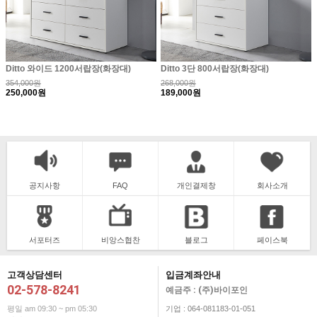
Ditto 와이드 1200서랍장(화장대)
Ditto 3단 800서랍장(화장대)
354,000원
268,000원
250,000원
189,000원
공지사항
FAQ
개인결제창
회사소개
서포터즈
비앙스협찬
블로그
페이스북
고객상담센터
입금계좌안내
02-578-8241
예금주 : (주)바이포인
평일 am 09:30 ~ pm 05:30
기업 : 064-081183-01-051