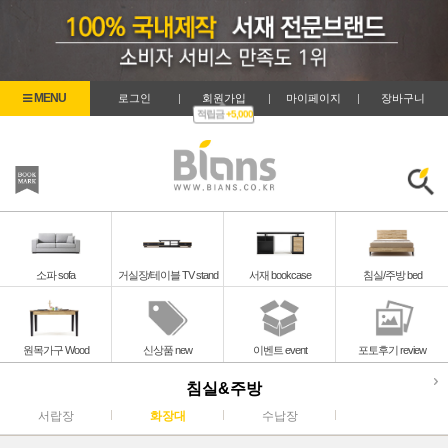
로그인
|
회원가입
|
마이페이지
|
장바구니
적립금
+5,000
즐겨찾기
검색
소파 sofa
거실장/테이블 TV stand
서재 bookcase
침실/주방 bed
원목가구 Wood
신상품 new
이벤트 event
포토후기 review
침실&주방
서랍장
화장대
수납장
화장대