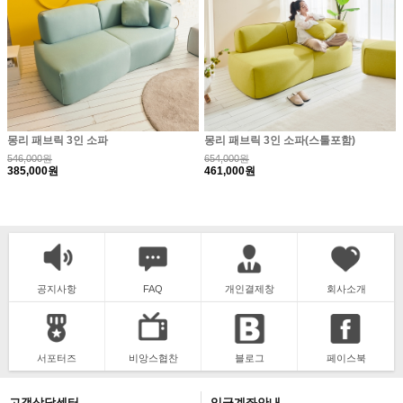
몽리 패브릭 3인 소파
몽리 패브릭 3인 소파(스툴포함)
546,000원
654,000원
385,000원
461,000원
공지사항
FAQ
개인결제창
회사소개
서포터즈
비앙스협찬
블로그
페이스북
고객상담센터
입금계좌안내