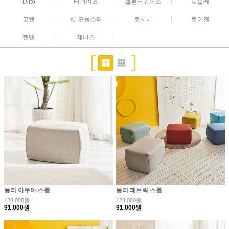
Ditto
터쿼이즈
켈른터쿼이즈
로블레
코엔
밴 모듈소파
로시니
로이젠
켄델
제니스
몽리 아쿠아 스툴
몽리 패브릭 스툴
128,000원
128,000원
91,000원
91,000원