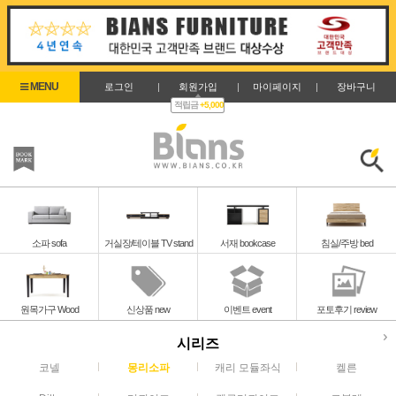
로그인
|
회원가입
|
마이페이지
|
장바구니
적립금
+5,000
즐겨찾기
검색
소파 sofa
거실장/테이블 TV stand
서재 bookcase
침실/주방 bed
원목가구 Wood
신상품 new
이벤트 event
포토후기 review
시리즈
코넬
몽리소파
캐리 모듈좌식
켈른
몽리소파