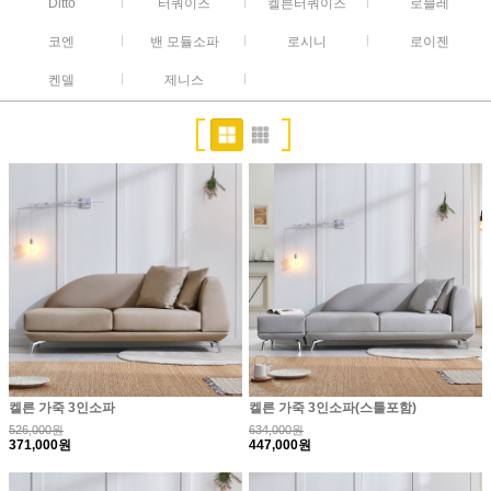
Ditto
터쿼이즈
켈른터쿼이즈
로블레
코엔
밴 모듈소파
로시니
로이젠
켄델
제니스
켈른 가죽 3인소파
켈른 가죽 3인소파(스툴포함)
526,000원
634,000원
371,000원
447,000원