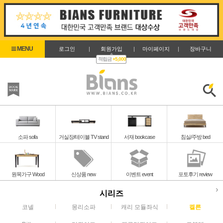
로그인
|
회원가입
|
마이페이지
|
장바구니
적립금
+5,000
즐겨찾기
검색
소파 sofa
거실장/테이블 TV stand
서재 bookcase
침실/주방 bed
원목가구 Wood
신상품 new
이벤트 event
포토후기 review
시리즈
코넬
몽리소파
캐리 모듈좌식
켈른
켈른