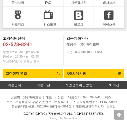
공지사항
FAQ
개인결제창
회사소개
서포터즈
비앙스협찬
블로그
페이스북
고객상담센터
입금계좌안내
02-578-8241
예금주 : (주)바이포인
평일 am 09:30 ~ pm 05:30
기업 : 064-081183-01-051
점심 pm 12:30 ~ pm 01:30
토,일(주말) 및 공휴일 휴무
고객센터 연결
Q&A 게시판
이용안내
|
이용약관
|
개인정보취급방침
|
PC버젼
상점명 : (주) 바이포인
|
대표 :
박성연
|
대표전화 : 02-578-8241
|
팩스 :
|
주소 : 서울특별시 강남구 논현로 106길 52 2F
|
사업자등록번호 : 214-87-33566
|
통신판매업 신고 : 제2026-서울강동-0861호
|
개인정보관리책임자 : 김동민
COPYRIGHT(C)
(주) 바이포인
ALL RIGHTS RESERVED.