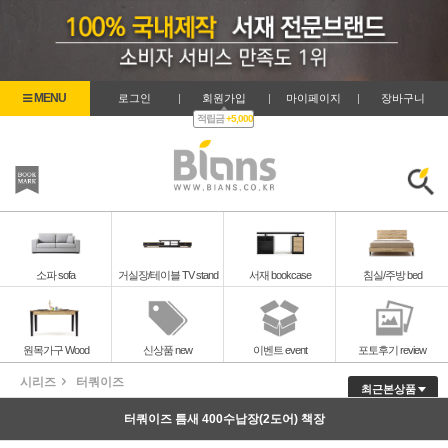
로그인
|
회원가입
|
마이페이지
|
장바구니
적립금
+5,000
즐겨찾기
검색
소파 sofa
거실장/테이블 TV stand
서재 bookcase
침실/주방 bed
원목가구 Wood
신상품 new
이벤트 event
포토후기 review
시리즈
터쿼이즈
최근본상품
터쿼이즈 틈새 400수납장(2도어) 책장