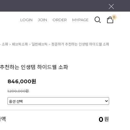
0
LOGIN
JOIN
ORDER
MYPAGE
>
소파
>
패브릭소파
>
일반패브릭
> 정준하가 추천하는 인생템 하이드웰 소파
추천하는 인생템 하이드웰 소파
846,000원
1,200,000원
0
금액
원