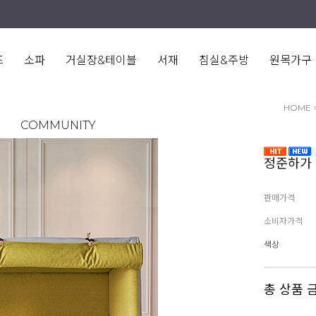
즈
소파
거실장&테이블
서재
침실&주방
원목가구
HOME
COMMUNITY
정준하가 
판매가격
소비자가격
색상
총 상품 