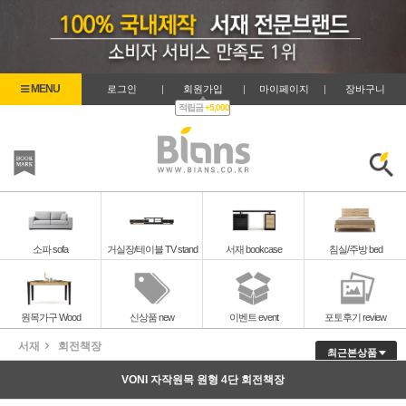
로그인
|
회원가입
|
마이페이지
|
장바구니
적립금
+5,000
즐겨찾기
검색
소파 sofa
거실장/테이블 TV stand
서재 bookcase
침실/주방 bed
원목가구 Wood
신상품 new
이벤트 event
포토후기 review
서재
회전책장
최근본상품
VONI 자작원목 원형 4단 회전책장