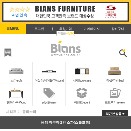
로그인
|
회원가입
|
마이페이지
|
장바구니
적립금
+5,000
즐겨찾기
검색
소파 sofa
거실장/테이블 TV stand
서재 bookcase
침실/주방 bed
원목가구 Wood
신상품 new
이벤트 event
포토후기 review
시리즈
몽리소파
최근본상품
몽리 아쿠아 2인 소파(스툴포함)