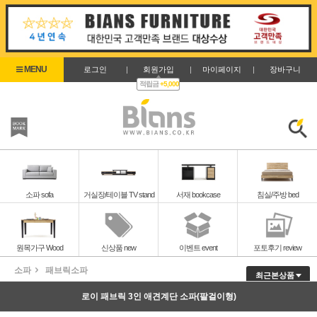
로그인
|
회원가입
|
마이페이지
|
장바구니
적립금
+5,000
즐겨찾기
검색
소파 sofa
거실장/테이블 TV stand
서재 bookcase
침실/주방 bed
원목가구 Wood
신상품 new
이벤트 event
포토후기 review
소파
패브릭소파
최근본상품
로이 패브릭 3인 애견계단 소파(팔걸이형)