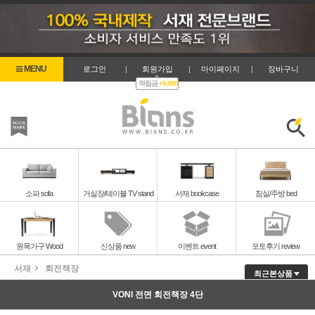
로그인
|
회원가입
|
마이페이지
|
장바구니
적립금
+5,000
즐겨찾기
검색
소파 sofa
거실장/테이블 TV stand
서재 bookcase
침실/주방 bed
원목가구 Wood
신상품 new
이벤트 event
포토후기 review
서재
회전책장
최근본상품
VONI 전면 회전책장 4단