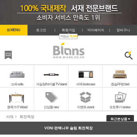
로그인
|
회원가입
|
마이페이지
|
장바구니
적립금
+5,000
즐겨찾기
검색
소파 sofa
거실장/테이블 TV stand
서재 bookcase
침실/주방 bed
원목가구 Wood
신상품 new
이벤트 event
포토후기 review
서재
회전책장
최근본상품
VONI 편백나무 슬림 회전책장