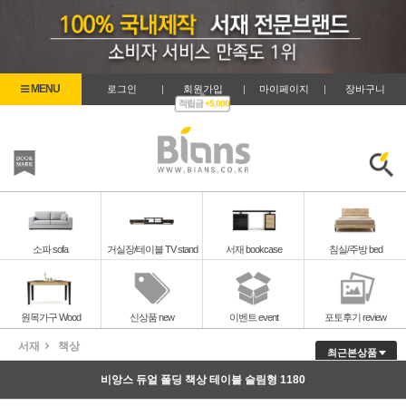
로그인
|
회원가입
|
마이페이지
|
장바구니
적립금
+5,000
즐겨찾기
검색
소파 sofa
거실장/테이블 TV stand
서재 bookcase
침실/주방 bed
원목가구 Wood
신상품 new
이벤트 event
포토후기 review
서재
책상
최근본상품
비앙스 듀얼 폴딩 책상 테이블 슬림형 1180