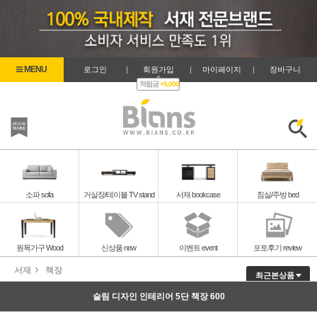
로그인
|
회원가입
|
마이페이지
|
장바구니
적립금
+5,000
즐겨찾기
검색
소파 sofa
거실장/테이블 TV stand
서재 bookcase
침실/주방 bed
원목가구 Wood
신상품 new
이벤트 event
포토후기 review
서재
책장
최근본상품
슬림 디자인 인테리어 5단 책장 600