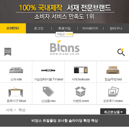
로그인
|
회원가입
|
마이페이지
|
장바구니
적립금
+5,000
즐겨찾기
검색
소파 sofa
거실장/테이블 TV stand
서재 bookcase
침실/주방 bed
원목가구 Wood
신상품 new
이벤트 event
포토후기 review
서재
책상
최근본상품
비앙스 듀얼폴딩 코너형 슬라이딩 확장 책상