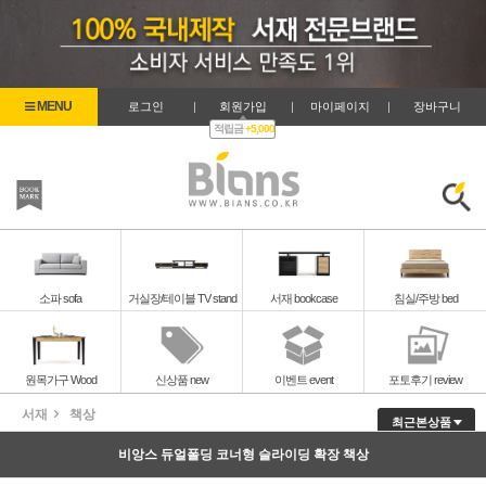
로그인
|
회원가입
|
마이페이지
|
장바구니
적립금
+5,000
즐겨찾기
검색
소파 sofa
거실장/테이블 TV stand
서재 bookcase
침실/주방 bed
원목가구 Wood
신상품 new
이벤트 event
포토후기 review
서재
책상
최근본상품
비앙스 듀얼폴딩 코너형 슬라이딩 확장 책상