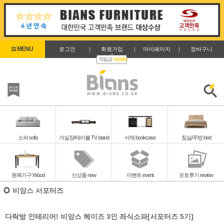
로그인
|
회원가입
|
마이페이지
|
장바구니
적립금
+5,000
즐겨찾기
검색
소파 sofa
거실장/테이블 TV stand
서재 bookcase
침실/주방 bed
원목가구 Wood
신상품 new
이벤트 event
포토후기 review
비앙스 서포터즈
다락방 인테리어! 비앙스 헤이즈 3인 좌식소파[서포터즈 5기]