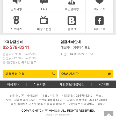
공지사항
FAQ
개인결제창
회사소개
서포터즈
비앙스협찬
블로그
페이스북
고객상담센터
입금계좌안내
02-578-8241
예금주 : (주)바이포인
평일 am 09:30 ~ pm 05:30
기업 : 064-081183-01-051
점심 pm 12:30 ~ pm 01:30
토,일(주말) 및 공휴일 휴무
고객센터 연결
Q&A 게시판
이용안내
|
이용약관
|
개인정보취급방침
|
PC버젼
상점명 : (주) 바이포인
|
대표 :
박성연
|
대표전화 : 02-578-8241
|
팩스 :
|
주소 : 서울특별시 강남구 논현로 106길 52 2F
|
사업자등록번호 : 214-87-33566
|
통신판매업 신고 : 제2026-서울강동-0861호
|
개인정보관리책임자 : 김동민
COPYRIGHT(C)
(주) 바이포인
ALL RIGHTS RESERVED.