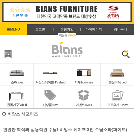
로그인
|
회원가입
|
마이페이지
|
장바구니
적립금
+5,000
즐겨찾기
검색
소파 sofa
거실장/테이블 TV stand
서재 bookcase
침실/주방 bed
원목가구 Wood
신상품 new
이벤트 event
포토후기 review
비앙스 서포터즈
편안한 착석과 실용적인 수납! 비앙스 헤이즈 3인 수납소파(화이트)