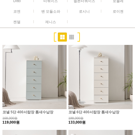
Ditto
터쿼이즈
켈른터쿼이즈
로블레
코엔
밴 모듈소파
로시니
로이젠
켄델
제니스
코넬 5단 400서랍장 틈새수납장
코넬 6단 400서랍장 틈새수납장
168,000원
188,000원
119,000원
133,000원