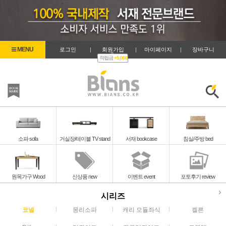
로그인
|
회원가입
|
마이페이지
|
장바구니
적립금
+5,000
즐겨찾기
검색
소파 sofa
거실장/테이블 TV stand
서재 bookcase
침실/주방 bed
원목가구 Wood
신상품 new
이벤트 event
포토후기 review
시리즈
코넬
몽리소파
캐리 모듈좌식
켈른
코넬