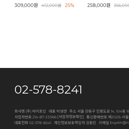
309,000원
25%
258,000원
412,000원
366,0
02-578-8241
회사명 (주) 바이포인 대표 박성연 주소 서울 강동구 진황도로 14, 104동 1
[사업자정보확인]
사업자번호 214-87-33566
통신판매번호 제2026-서울
buy4in@n
대표전화 02-578-8241 개인정보보호책임자 김동민 이메일