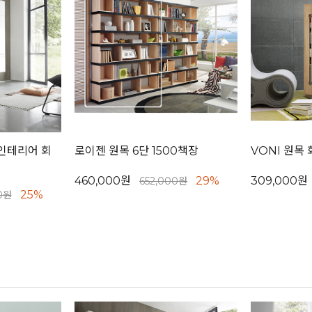
 인테리어 회
로이젠 원목 6단 1500책장
VONI 원목
460,000원
29%
309,000원
652,000원
25%
0원