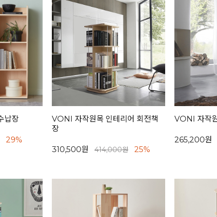
 수납장
VONI 자작원목 인테리어 회전책
VONI 자작
장
29%
265,200원
310,500원
25%
414,000원