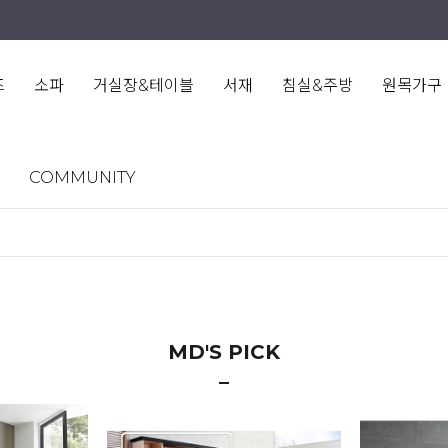
즈
소파
거실장&테이블
서재
침실&주방
원목가구
COMMUNITY
MD'S PICK