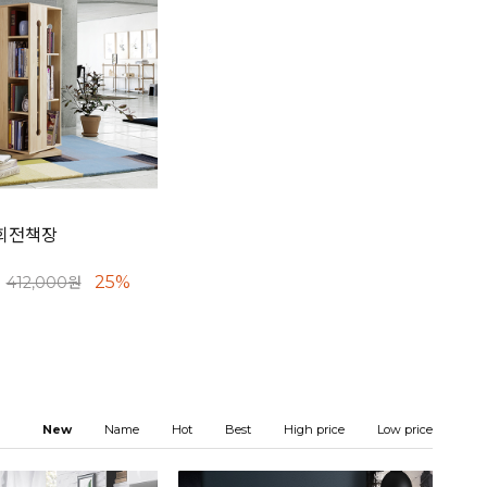
 회전책장
25%
412,000원
New
Name
Hot
Best
High price
Low price