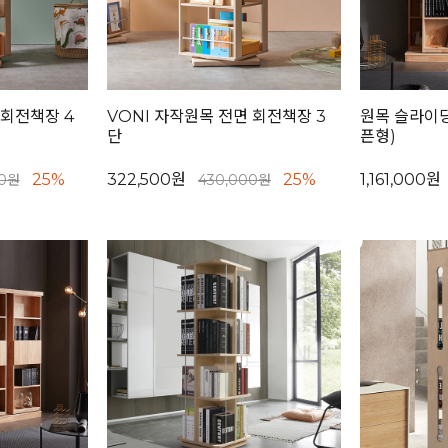
 회전책장 4
VONI 자작원목 전면 회전책장 3
원목 슬라이딩
단
픈형)
25%
322,500원
25%
1,161,000원
00원
430,000원