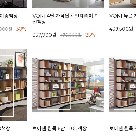
 이중책장
VONI 4단 자작원목 인테리어 회
VONI 높은
전책장
30%
439,500원
,000원
357,000원
25%
476,000원
0책장
로이젠 원목 6단 1200책장
로이젠 원목 