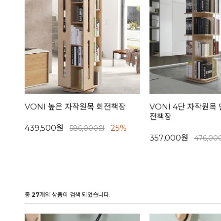
VONI 높은 자작원목 회전책장
VONI 4단 자작원목
전책장
439,500원
25%
586,000원
357,000원
476,00
총
27
개의 상품이 검색 되었습니다.