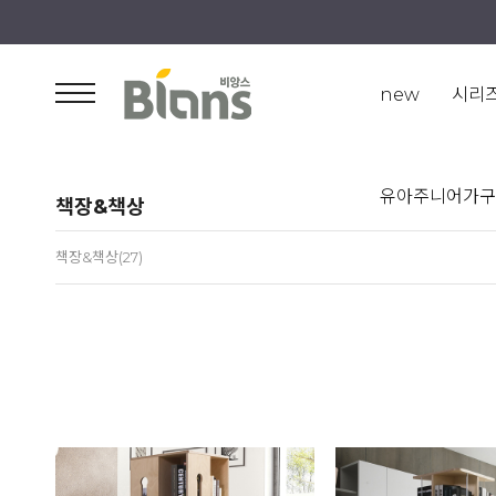
new
시리
유아주니어가구
책장&책상
책장&책상(27)