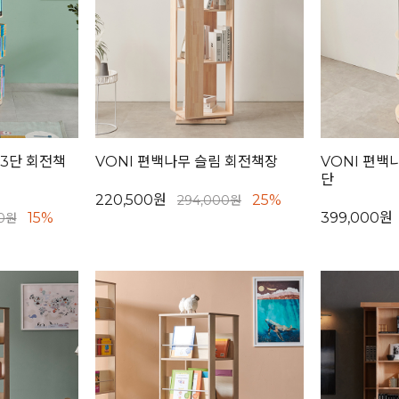
 3단 회전책
VONI 편백나무 슬림 회전책장
VONI 편백
단
220,500원
25%
294,000원
15%
399,000원
00원