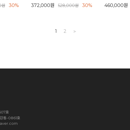
30%
372,000원
30%
460,000원
00원
528,000원
1
2
>>
607호
강동-0861호
aver.com