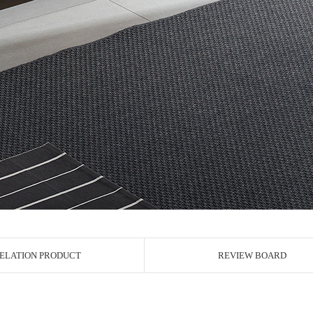
ELATION PRODUCT
REVIEW BOARD