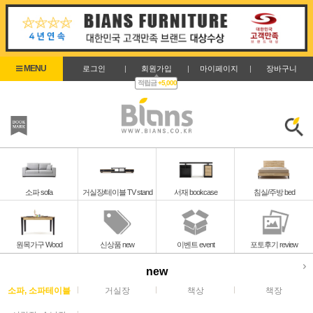
로그인
|
회원가입
|
마이페이지
|
장바구니
적립금
+5,000
즐겨찾기
검색
소파 sofa
거실장/테이블 TV stand
서재 bookcase
침실/주방 bed
원목가구 Wood
신상품 new
이벤트 event
포토후기 review
new
소파, 소파테이블
거실장
책상
책장
소파, 소파테이블