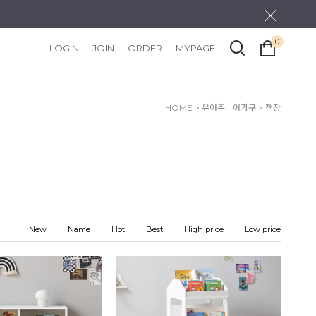
0
LOGIN
JOIN
ORDER
MYPAGE
HOME
>
유아주니어가구
>
책장
New
Name
Hot
Best
High price
Low price