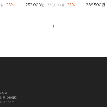
25%
252,000원
25%
289,500원
0원
336,000원
1
607호
강동-0861호
aver.com