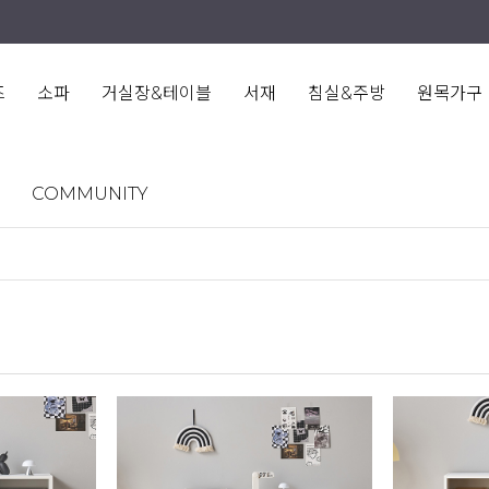
즈
소파
거실장&테이블
서재
침실&주방
원목가구
COMMUNITY