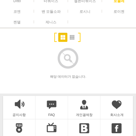
Ditto
터쿼이즈
켈른터쿼이즈
로블레
코엔
밴 모듈소파
로시니
로이젠
켄델
제니스
해당 데이터가 없습니다.
공지사항
FAQ
개인결제창
회사소개