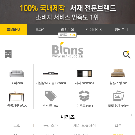
로그인
|
회원가입
|
마이페이지
|
장바구니
적립금
+5,000
즐겨찾기
검색
소파 sofa
거실장/테이블 TV stand
서재 bookcase
침실/주방 bed
원목가구 Wood
신상품 new
이벤트 event
포토후기 review
시리즈
코넬
몽리소파
캐리 모듈좌식
켈른
로블레